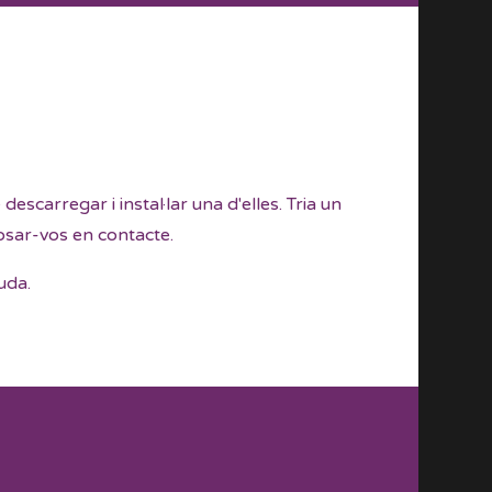
scarregar i instal·lar una d'elles. Tria un
posar-vos en contacte.
uda.