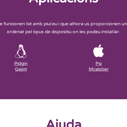
que funcionen bé amb piul.eu i que alhora us proporcionen un
ordenat pel tipus de dispositiu on les podeu instal·lar.
Pidgin
Psi
Gajim
Mcabber
Ajuda