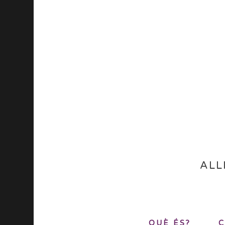
ALL
QUÈ ÉS?
C