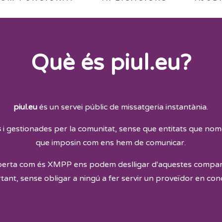
Què és piul.eu?
piul.eu
és un servei públic de missatgeria instantània.
s
i gestionades per la comunitat, sense que entitats que nom
que imposin com ens hem de comunicar.
oberta com és XMPP ens podem deslligar d'aquestes company
tant, sense obligar a ningú a fer servir un proveïdor en con